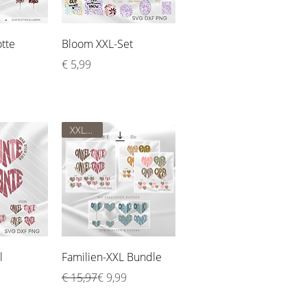
sicht
Schnellansicht
otte
Bloom XXL-Set
Preis
€ 5,99
XXL-Set
sicht
Schnellansicht
l
Familien-XXL Bundle
Standardpreis
Sale-Preis
€ 15,97
€ 9,99