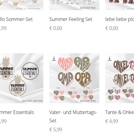
Schnellansicht
Schnellansicht
Schnellan
llo Sommer-Set
Summer Feeling Set
lebe liebe pl
is
Preis
Preis
5,99
€ 0,00
€ 0,00
Schnellansicht
Schnellansicht
Schnellan
mmer Essentials
Vater- und Muttertags-
Tante & Onke
Set
is
Preis
2,99
€ 4,99
Preis
€ 5,99