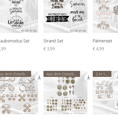
Schnellansicht
Schnellansicht
Schnellan
laubsmodus-Set
Strand-Set
Palmenset
is
Preis
Preis
2,99
€ 3,99
€ 4,99
Aus dem Osterbundle
Aus dem Osterbundle
2 in 1-Set