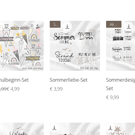
Set
Aktion
Schnellansicht
Schnellansicht
Schnellan
hulbeginn-Set
Sommerliebe-Set
Sommerdesig
Set
andardpreis
e-Preis
Preis
5,99
€ 4,99
€ 3,99
Preis
€ 9,99