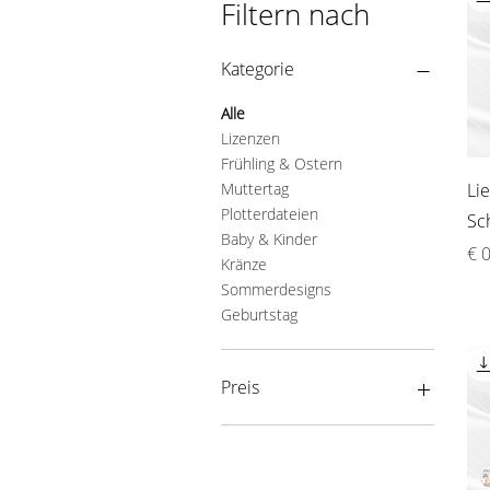
Filtern nach
Kategorie
Alle
Lizenzen
Frühling & Ostern
Muttertag
Li
Plotterdateien
Sc
Baby & Kinder
Pre
€ 
Kränze
Sommerdesigns
Geburtstag
Preis
0 €
40 €