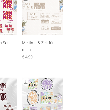
sicht
Schnellansicht
n-Set
Me time & Zeit für
mich
Preis
€ 4,99