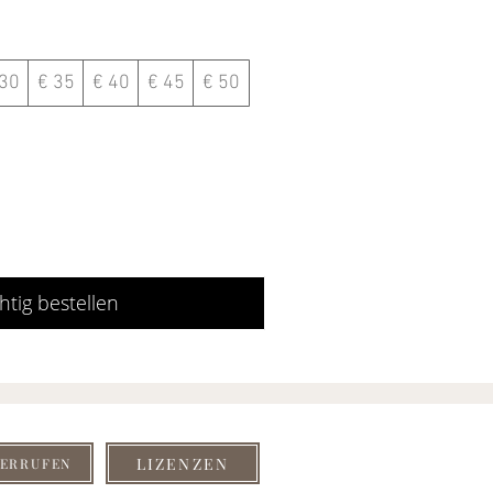
 30
€ 35
€ 40
€ 45
€ 50
htig bestellen
LIZENZEN
DERRUFEN