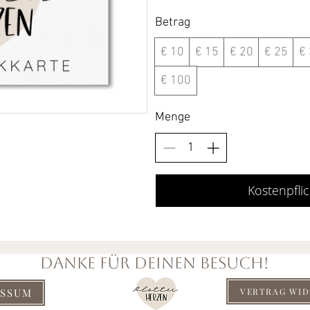
Betrag
€ 10
€ 15
€ 20
€ 25
€
€ 100
Menge
Kostenpflic
DANKE FÜR DEINEN BESUCH!
ESSUM
VERTRAG WI