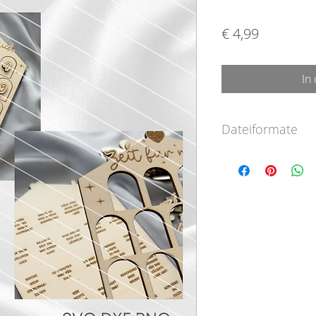
Preis
€ 4,99
In
Dateiformate
SVG-Format
DXF-Format
PNG-Format