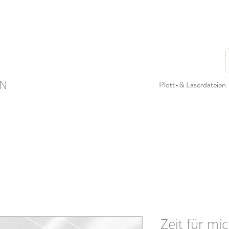
N
Plott-& Laserdateien
Zeit für mi