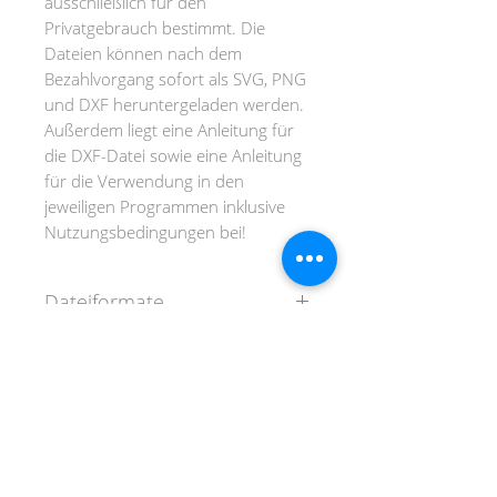
ausschließlich für den
Privatgebrauch bestimmt. Die
Dateien können nach dem
Bezahlvorgang sofort als SVG, PNG
und DXF heruntergeladen werden.
Außerdem liegt eine Anleitung für
die DXF-Datei sowie eine Anleitung
für die Verwendung in den
jeweiligen Programmen inklusive
Nutzungsbedingungen bei!
Dateiformate
SVG-Format (für Circut und
Silhouette ab Designer Edition)
DXF-Format (für Silhouette
DANKE FÜR DEINEN BESUCH!
Basis-Version)
PNG-Format (für Print & Cut)
AGB