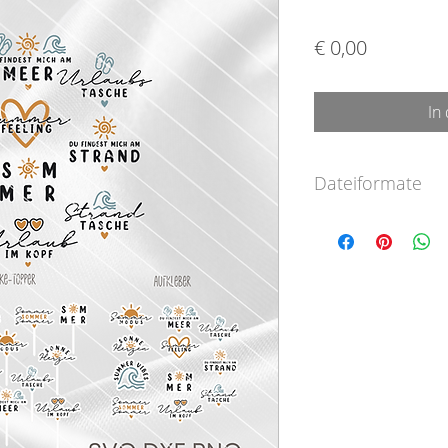
Preis
€ 0,00
In
Dateiformate
SVG-Format (für
Designer Edition
DXF-Format (für 
PNG-Format (für