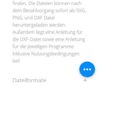
finden. Die Dateien können nach
dem Bezahlvorgang sofort als SVG,
PNG, und DXF Datei
heruntergeladen werden.
Außerdem liegt eine Anleitung für
die DXF-Datei sowie eine Anleitung
für die jeweiligen Programme
inklusive Nutzungsbedingungen
bei!
Dateiformate
SVG-Format (für Cricut und
Silhouette ab Designer Edition)
DXF-Format (für Silhouette
DANKE FÜR DEINEN BESUCH!
Basis-Version)
PNG-Format (für Print & Cut)
AGB