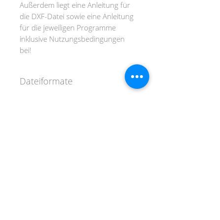
Außerdem liegt eine Anleitung für
die DXF-Datei sowie eine Anleitung
für die jeweiligen Programme
inklusive Nutzungsbedingungen
bei!
Dateiformate
SVG-Format (für Cricut und
Silhouette ab Designer Edition)
DXF-Format (für Silhouette
DANKE FÜR DEINEN BESUCH!
Basis-Version)
PNG-Format (für Print & Cut)
AGB
IMPRESSUM