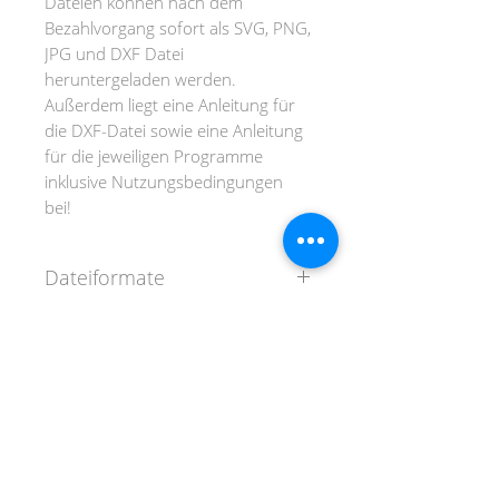
Dateien können nach dem
Bezahlvorgang sofort als SVG, PNG,
JPG und DXF Datei
heruntergeladen werden.
Außerdem liegt eine Anleitung für
die DXF-Datei sowie eine Anleitung
für die jeweiligen Programme
inklusive Nutzungsbedingungen
bei!
Dateiformate
SVG-Format (für Circut, Brother
und Silhouette ab Designer
Edition)
DANKE FÜR DEINEN BESUCH!
DXF-Format (für Silhouette
Basis-Version)
AGB
PNG-Format (für Print & Cut)
JPEG-Format