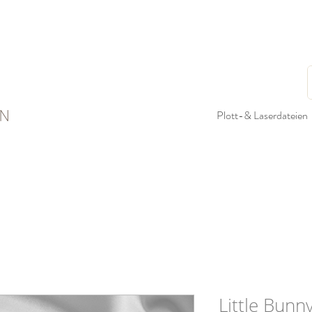
N
Plott-& Laserdateien
Little Bunny