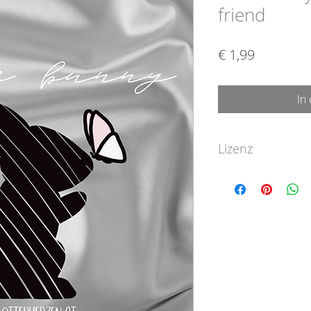
friend
Preis
€ 1,99
In
Lizenz
die Datei ist aussc
bestimmt!