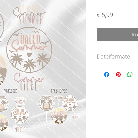
Preis
€ 5,99
In
Dateiformate
SVG-Format (für
Designer Edition
DXF-Format (für 
PNG-Format (für