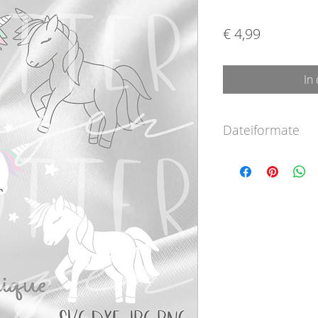
Preis
€ 4,99
In
Dateiformate
SVG-Format (für
ab Designer Edi
DXF-Format (für 
PNG-Format (für
JPEG-Format