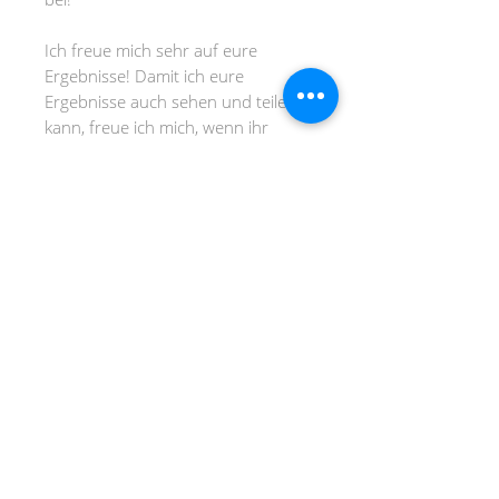
Ich freue mich sehr auf eure
Ergebnisse! Damit ich eure
Ergebnisse auch sehen und teilen
kann, freue ich mich, wenn ihr
@plotterherzen markiert :-)
Ganz viel Freude beim Plotten!
Dateiformate
SVG-Format (für Circut, Brother
und Silhouette ab Designer
Edition)
DANKE FÜR DEINEN BESUCH!
DXF-Format (für Silhouette
Basis-Version)
AGB
PNG-Format (für Print & Cut)
JPEG-Format
IMPRESSUM